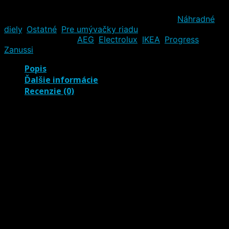
Poštou
Katalógové číslo:
140000554083
Kategórie:
Náhradné
diely
,
Ostatné
,
Pre umývačky riadu
Značka výrobcu
(kontaktné údaje):
AEG
,
Electrolux
,
IKEA
,
Progress
,
Zanussi
Popis
Ďalšie informácie
Recenzie (0)
Tlakový spínač 140000554083
umývačky AEG Electrolux Zanussi
Tlakový spínač 140000554083 pre umývačky značky
AEG, Electrolux a Zanussi. Hladinový spínač je
zodpovedný za meranie hladiny vody vo vnútri vašej
umývačky, aby sa zabránilo preplneniu. Pokiaľ váš
tlakový spínač (presostat) nefunguje správne a
spôsobuje preplnenie spotrebiča, môže byť tento
náhradný diel presne tým, čo potrebujete.