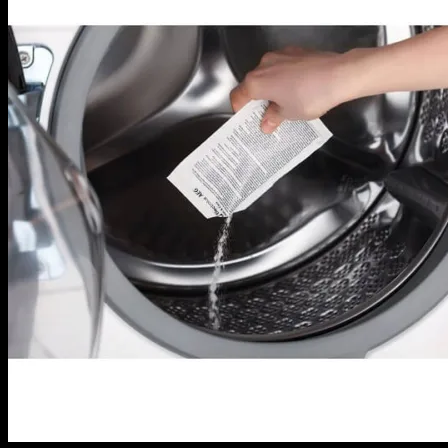
EEM – EEQ:
EEM23100L EEM28200L EEM43200L EEM43201L
EEM43210L EEM43211L EEM43300IX EEM48200IX
EEM48200L EEM48210L EEM48221L EEM48300IX
EEM48300L EEM48301L EEM48320L EEM48321L
EEM48330L EEM48331L EEM62310L EEM63300L
EEM63301L EEM63310L EEM64320L EEM648310L
EEM66330L EEM66331L EEM68510W EEM69300IX
EEM69300L EEM69305L EEM69310IX EEM69310L
EEM69315L EEM69410L EEM69410W EEM72310L
EEM74320L EEM748210L EEM88510W EEM923100L
EEM96330L EEQ42200L EEQ43100L EEQ47200L
EEQ47201L EEQ47202L EEQ47203L EEQ47210L
EEQ47215L EEQ47225L EEQ47300L EEQ47305L
EEQ47310L EEQ643100L EEQ67300L EEQ67410W
EEQ843100L EEQ942200L EEQ947200L
EES – EEZ:
EES27100L EES27300L EES28400L EES42210IX
EES42210L EES47300IX EES47300L EES47310IX