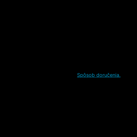
Poštou
Packeta
Kuriérom
Packeta
Kuriérom
Packeta
Kuriérom
Packeta
Kuriérom
Predpoklad
07.08.–13.08.
u vás.
Spôsob doručenia.
Poštou
Poštou na adresu
BalíkoBOX (Slovenská pošta, a.s.)
Poštou
Poštou
Poštou
Poštou