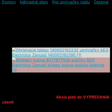
Domov
/
Náhradné diely
/
Pre umývačky riadu
/
Ostatné
Tlakový spínač
140000554083 umývačky
AEG Electrolux Zanussi
17,90
€
14,40
€
(s DPH)
Najnižšia cena za posledných 30 dní:
13,90
€
Odporúčaná MOC: 23,39 €
|
Akcia platí do VYPREDANIA
zásob
|*
*cena je platná len pri potvrdení objednávky