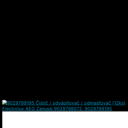
EEA22100L EEA22101L EEA23200L EEA23210L
EEA23220L EEA27200L EEA27205L EEA27210L
EEA27400L EEA28400L EEA43200L EEA43201L
EEA43211L EEA47201IK EEA47201IW EEA47201IX
EEA47310L EEA627201L EEA71210L EEA717100L
EEA717110L EEA727200L EEA912100L EEA913100L
EEA917100L EEA917103L EEA917120L EEA917123L
EEA922101L EEA927201L EEC67200L EEC67210L
EEC67300L EEC67305L EEC67310L EEC767305L
EEC767310L EEC87300L EEC87300W EEC87305L
EEC87310W EEC87315L EEC87400L EEC87400W
EEC967300L EEC967310L EEC987300L EEC987300W
EEEM9420L EEG47300L EEG48200L EEG48300L
EEG62300L EEG62310L EEG63400L EEG63410L
EEG67310L EEG67320L EEG67410L EEG67410W
EEG67415L EEG68500L EEG68500LK EEG68500WK
EEG68520W EEG68600L EEG68600W EEG69300L
EEG69310L EEG69320L EEG69330L EEG69340W
EEG69350W EEG69405L EEG69410L EEG69410W
EEG69420W EEG7000 EEG70001 EEG8000
EEG88520W EEG88600W