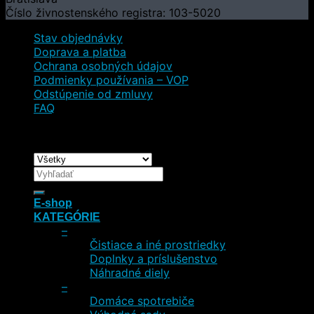
Číslo živnostenského registra: 103-5020
Stav objednávky
Doprava a platba
Ochrana osobných údajov
Podmienky používania – VOP
Odstúpenie od zmluvy
FAQ
Copyright 2026 ©
Preston Champagne
Hľadať:
E-shop
KATEGÓRIE
–
Čistiace a iné prostriedky
Doplnky a príslušenstvo
Náhradné diely
–
Domáce spotrebiče