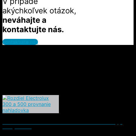
V prípade
akýchkoľvek otázok,
neváhajte a
kontaktujte nás.
kontaktujte nás
Electrolux 300 EL31C1LDB vs. Electrolux 500 EL51C2SW: aký je
hlavný rozdiel?