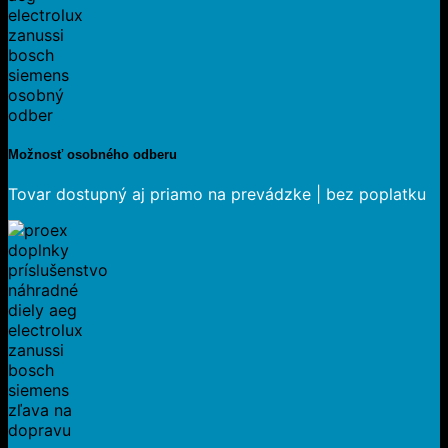
Možnosť osobného odberu
Tovar dostupný aj priamo na prevádzke | bez poplatku