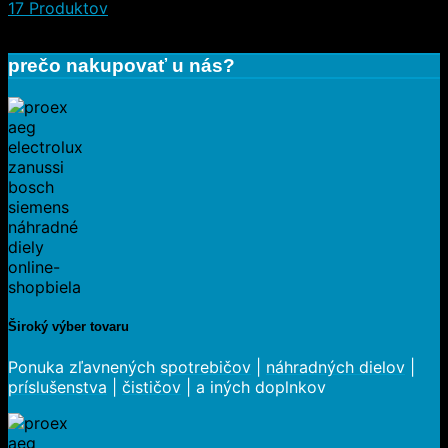
17 Produktov
prečo nakupovať u nás?
Široký výber tovaru
Ponuka zľavnených
spotrebičov
|
náhradných dielov
|
príslušenstva
|
čističov
| a iných doplnkov