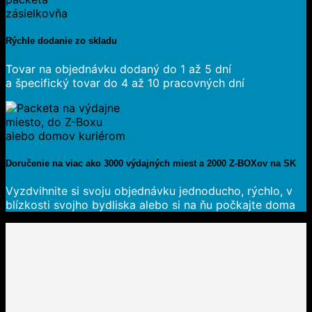
Rýchle dodanie zo skladu
Tovar na objednávku dodaný do 1 až 5 dní
a špecifický tovar do 4 až 10 pracovných dní
Doručenie na viac ako 3000 výdajných miest a 2000 Z-BOXov na SK
Vyzdvihnite si svoju objednávku jednoducho, rýchlo, v
blízkosti svojho bydliska alebo si na ňu počkajte doma