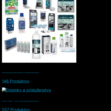
Čistiace a iné prostriedky
146 Produktov
Doplnky a príslušenstvo
557 Produktov