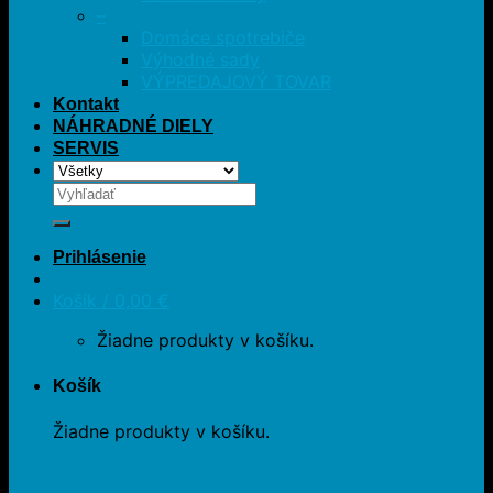
–
Domáce spotrebiče
Výhodné sady
VÝPREDAJOVÝ TOVAR
Kontakt
NÁHRADNÉ DIELY
SERVIS
Hľadať:
Prihlásenie
Košík /
0,00
€
Žiadne produkty v košíku.
Košík
Žiadne produkty v košíku.