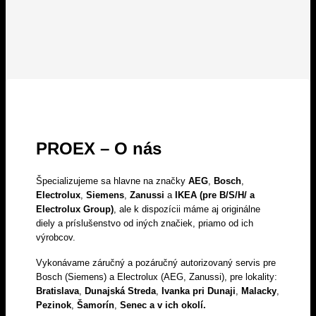
PROEX – O nás
Špecializujeme sa hlavne na značky
AEG
,
Bosch
,
Electrolux
,
Siemens
,
Zanussi
a
IKEA (pre B/S/H/ a
Electrolux Group)
, ale k dispozícii máme aj originálne
diely a príslušenstvo od iných značiek, priamo od ich
výrobcov.
Vykonávame záručný a pozáručný autorizovaný servis pre
Bosch (Siemens) a Electrolux (AEG, Zanussi), pre lokality:
Bratislava
,
Dunajská Streda
,
Ivanka pri Dunaji
,
Malacky
,
Pezinok
,
Šamorín
,
Senec a v ich okolí.