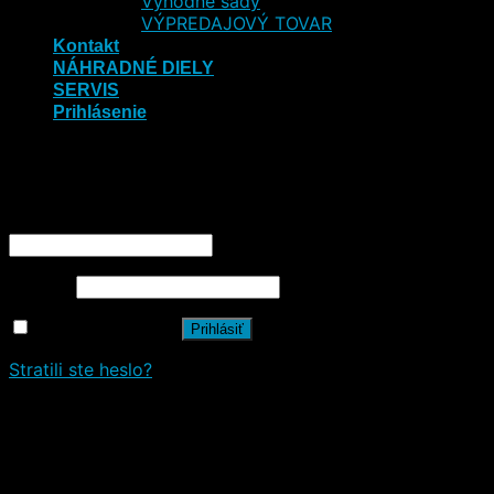
Výhodné sady
VÝPREDAJOVÝ TOVAR
Kontakt
NÁHRADNÉ DIELY
SERVIS
Prihlásenie
Prihlásenie
Používateľské meno alebo e-mailová adresa
*
Heslo
*
Zapamätať si ma
Prihlásiť
Stratili ste heslo?