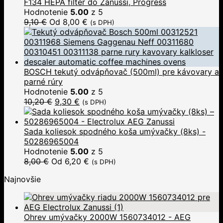
F134 HEPA filter do Zanussi, Progress
Hodnotenie
5.00
z 5
9,10
€
Od
8,00
€
(s DPH)
BOSCH tekutý odvápňovač (500ml) pre kávovary a
parné rúry
Hodnotenie
5.00
z 5
10,20
€
9,30
€
(s DPH)
Sada koliesok spodného koša umývačky (8ks) -
50286965004
Hodnotenie
5.00
z 5
8,00
€
Od
6,20
€
(s DPH)
Najnovšie
Ohrev umývačky 2000W 1560734012 - AEG