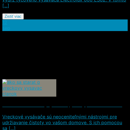
[...]
Zistiť viac
12
sep
Ako sa starať o vreckový vysávač: Tipy a triky pre dlhšiu životnosť
Vreckové vysávače sú neoceniteľnými nástrojmi pre
udržiavanie čistoty vo vašom domove. S ich pomocou
sa [...]