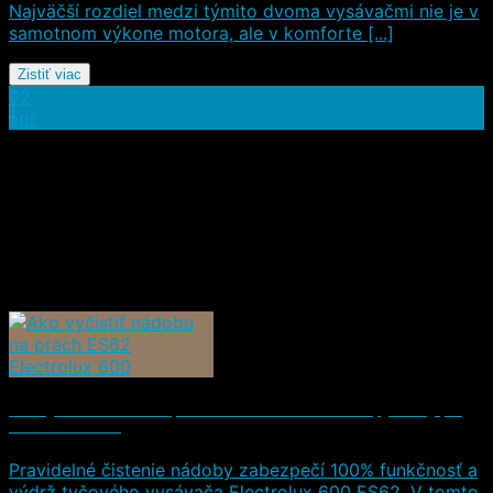
Najväčší rozdiel medzi týmito dvoma vysávačmi nie je v
samotnom výkone motora, ale v komforte [...]
Zistiť viac
02
apr
Ako vyčistiť nádobu na prach ES62 Electrolux 600: Tipy a triky pre
dlhšiu životnosť
Pravidelné čistenie nádoby zabezpečí 100% funkčnosť a
výdrž tyčového vysávača Electrolux 600 ES62. V tomto