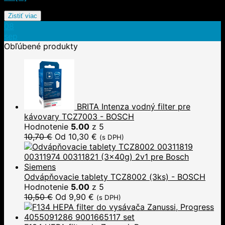
Zistiť viac
08
sep
Obľúbené produkty
BRITA Intenza vodný filter pre
kávovary TCZ7003 - BOSCH
Hodnotenie
5.00
z 5
10,70
€
Od
10,30
€
(s DPH)
Odvápňovacie tablety TCZ8002 (3ks) - BOSCH
Hodnotenie
5.00
z 5
10,50
€
Od
9,90
€
(s DPH)