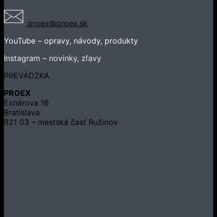
proex@proex.sk
YouTube – opravy, návody, produkty
Instagram – novinky, zľavy
PREVÁDZKA
PROEX
Exnárova 16
Bratislava
821 03 – mestská časť Ružinov