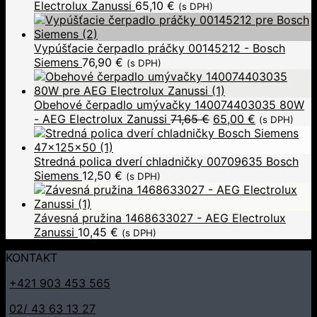
Electrolux Zanussi
65,10
€
(s DPH)
Vypúšťacie čerpadlo práčky 00145212 - Bosch
Siemens
76,90
€
(s DPH)
Obehové čerpadlo umývačky 140074403035 80W
- AEG Electrolux Zanussi
71,65
€
65,00
€
(s DPH)
Stredná polica dverí chladničky 00709635 Bosch
Siemens
12,50
€
(s DPH)
Závesná pružina 1468633027 - AEG Electrolux
Zanussi
10,45
€
(s DPH)
KONTAKT
+421 903 453 565
02/ 43 63 13 27