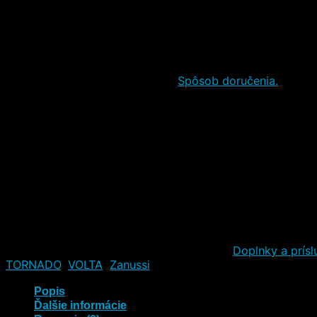
Packeta
Kuriérom
Packeta
Kuriérom
Predpoklad
zajtra–13.08.
u vás.
Spôsob doručenia.
Poštou
Poštou na adresu
BalíkoBOX (Slovenská pošta, a.s.)
Poštou
Poštou
Poštou
Poštou
Poštou
Katalógové číslo:
4055961975
Kategórie:
Doplnky a prísl
TORNADO
,
VOLTA
,
Zanussi
Popis
Ďalšie informácie