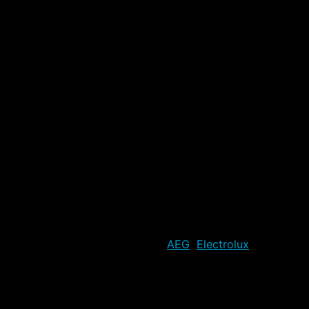
čka výrobcu (kontaktné údaje):
AEG
,
Electrolux
,