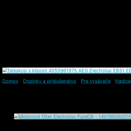
Ostatné
(32)
Pre ostatné domáce spotrebiče
(28)
Domáce spotrebiče
(21)
Vysávače
(18)
Podlahové vysávače
(12)
Bezvreckové vysávače
(6)
Vreckové vysávače
(6)
Tyčové vysávače
(6)
Práčky
(3)
Výhodné sady
(67)
VÝPREDAJOVÝ TOVAR
(17)
Domov
/
Doplnky a príslušenstvo
/
Pre vysávače
/
Hadice
Teleskop s klipom 40559619
24,90
€
(s DPH)