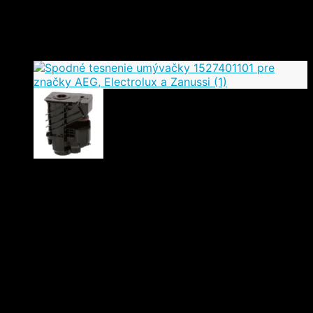
Koľajnica MUM4 Bosch
00056526
7,00
€
(s DPH)
Odporúčaná MOC: 9,00 €
Posuvná páčka pre reguláciu výkonu robotického mixéra
MUM4 a MUM9.
Kompletný zoznam kompatibilných modelov nájdete
nižšie v popise produktu.
1 ks (približne) na predajni - viac kusov na objednávku