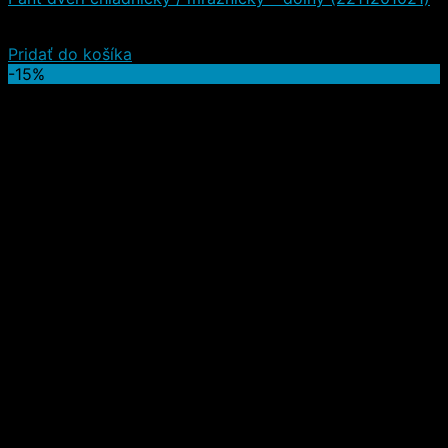
35,20
€
30,00
€
(s DPH)
Pridať do košíka
-15%