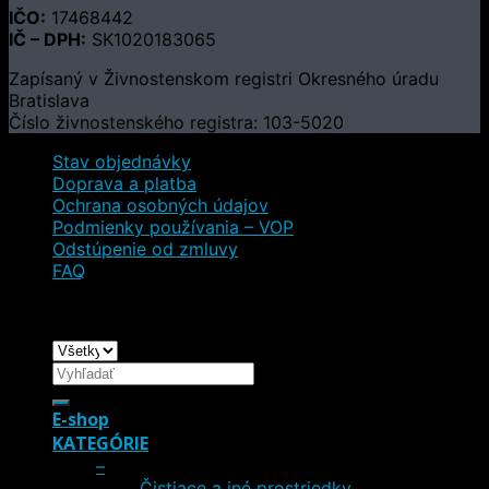
IČO:
17468442
IČ – DPH:
SK1020183065
Zapísaný v Živnostenskom registri Okresného úradu
Bratislava
Číslo živnostenského registra: 103-5020
Stav objednávky
Doprava a platba
Ochrana osobných údajov
Podmienky používania – VOP
Odstúpenie od zmluvy
FAQ
Copyright 2026 ©
Preston Champagne
Hľadať:
E-shop
KATEGÓRIE
–
Čistiace a iné prostriedky