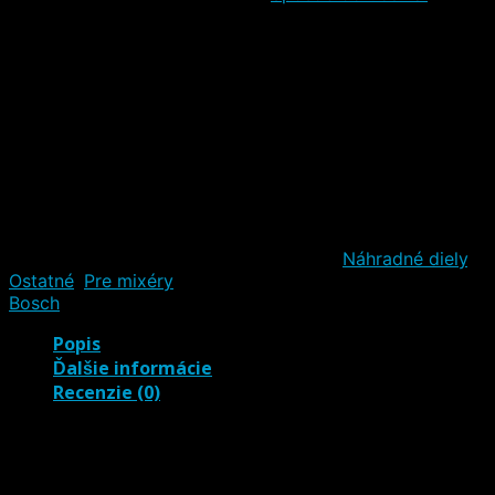
Poštou
Poštou na adresu
BalíkoBOX (Slovenská pošta, a.s.)
Poštou
Poštou
Poštou
Poštou
Poštou
Katalógové číslo:
00056526
Kategórie:
Náhradné diely
,
Ostatné
,
Pre mixéry
Značka výrobcu (kontaktné údaje):
Bosch
Popis
Ďalšie informácie
Recenzie (0)
Koľajnica MUM4 Bosch 00056526