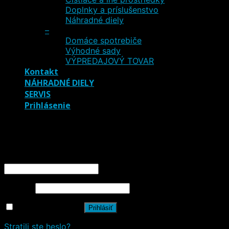
Doplnky a príslušenstvo
Náhradné diely
–
Domáce spotrebiče
Výhodné sady
VÝPREDAJOVÝ TOVAR
Kontakt
NÁHRADNÉ DIELY
SERVIS
Prihlásenie
Prihlásenie
Používateľské meno alebo e-mailová adresa
*
Heslo
*
Zapamätať si ma
Prihlásiť
Stratili ste heslo?