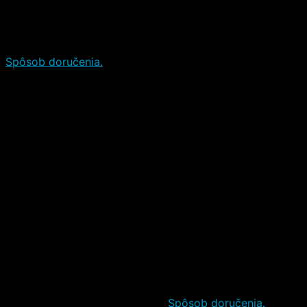
Osobný odber (Bratislava SK)
Osobný odber (Exnárova 16, Bratislava)
Predpoklad
11.08.–14.08.
na výdajnom mieste/na adrese.
Spôsob doručenia.
Packeta
Kuriérom
Packeta
Poštou
Packeta
Kuriérom
Packeta
Kuriérom
Packeta
Kuriérom
Packeta
Kuriérom
Predpoklad
11.08.–17.08.
u vás.
Spôsob doručenia.