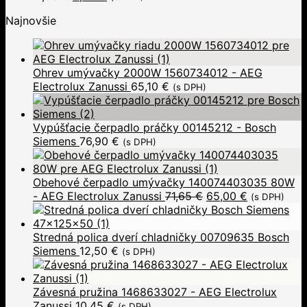
Najnovšie
Ohrev umývačky 2000W 1560734012 - AEG
Electrolux Zanussi
65,10
€
(s DPH)
Vypúšťacie čerpadlo práčky 00145212 - Bosch
Siemens
76,90
€
(s DPH)
Obehové čerpadlo umývačky 140074403035 80W
- AEG Electrolux Zanussi
71,65
€
65,00
€
(s DPH)
Stredná polica dverí chladničky 00709635 Bosch
Siemens
12,50
€
(s DPH)
Závesná pružina 1468633027 - AEG Electrolux
Zanussi
10,45
€
(s DPH)