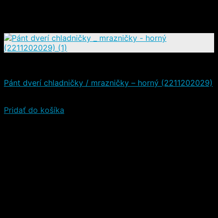
Náhradné diely
Pánt dverí chladničky / mrazničky – horný (2211202029)
35,20
€
30,00
€
(s DPH)
Pridať do košíka