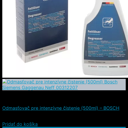
Čistiace a iné prostriedky
Odmasťovač pre intenzívne čistenie (500ml) – BOSCH
14,90
€
(s DPH)
Pridať do košíka