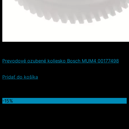
Náhradné diely
Prevodové ozubené koliesko Bosch MUM4 00177498
14,20
€
(s DPH)
Pridať do košíka
Ostatné produkty
-15%