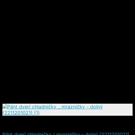
Náhradné diely
Pánt dverí chladničky / mrazničky – dolný (2211201021)