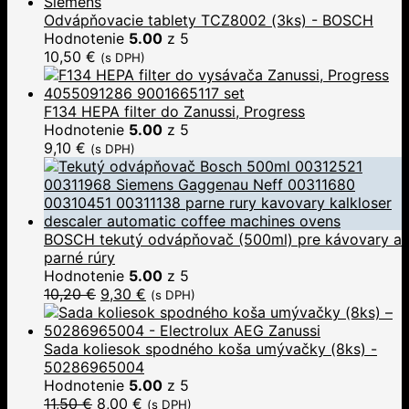
Odvápňovacie tablety TCZ8002 (3ks) - BOSCH
Hodnotenie
5.00
z 5
10,50
€
(s DPH)
F134 HEPA filter do Zanussi, Progress
Hodnotenie
5.00
z 5
9,10
€
(s DPH)
BOSCH tekutý odvápňovač (500ml) pre kávovary a
parné rúry
Hodnotenie
5.00
z 5
10,20
€
9,30
€
(s DPH)
Sada koliesok spodného koša umývačky (8ks) -
50286965004
Hodnotenie
5.00
z 5
11,50
€
8,00
€
(s DPH)