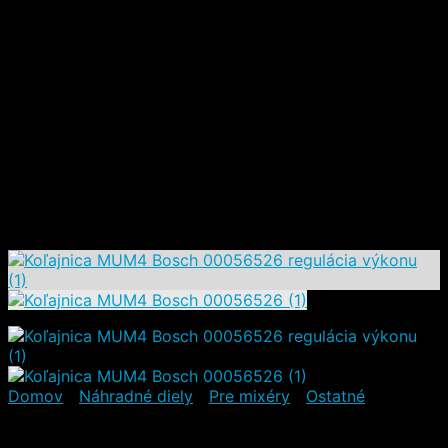
elektronika)
(1)
Ostatné
(32)
Pre ostatné domáce spotrebiče
(28)
Domáce spotrebiče
(21)
Vysávače
(18)
Podlahové vysávače
(12)
Bezvreckové vysávače
(6)
Vreckové vysávače
(6)
Tyčové vysávače
(6)
Práčky
(3)
Výhodné sady
(67)
VÝPREDAJOVÝ TOVAR
(17)
Domov
/
Náhradné diely
/
Pre mixéry
/
Ostatné