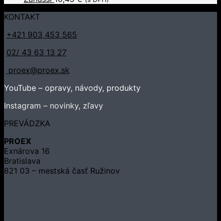
KONTAKT
+421 903 453 565
02/ 43 63 13 27
proex@proex.sk
YouTube – opravy, návody, produkty
Instagram – novinky, zľavy
PREVÁDZKA
PROEX
Exnárova 16
Bratislava
821 03 – mestská časť Ružinov