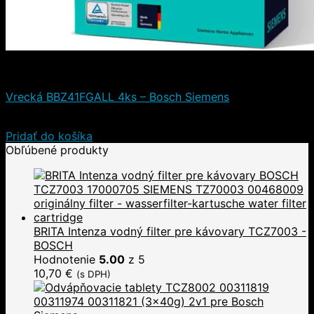
Doplnky a príslušenstvo
Vrecká BBZ41FGALL 4ks – Bosch Siemens
9,90
€
8,50
€
(s DPH)
Pridať do košíka
Obľúbené produkty
BRITA Intenza vodný filter pre kávovary TCZ7003 -
BOSCH
Hodnotenie
5.00
z 5
10,70
€
(s DPH)