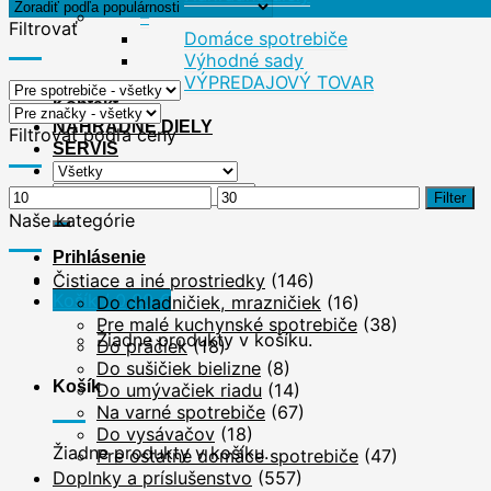
–
Filtrovať
Domáce spotrebiče
Výhodné sady
VÝPREDAJOVÝ TOVAR
Kontakt
NÁHRADNÉ DIELY
Filtrovať podľa ceny
SERVIS
Hľadať:
Minimálna
Maximálna
Filter
cena
cena
Naše kategórie
Prihlásenie
Čistiace a iné prostriedky
(146)
Košík /
0,00
€
Do chladničiek, mrazničiek
(16)
Pre malé kuchynské spotrebiče
(38)
Žiadne produkty v košíku.
Do práčiek
(18)
Do sušičiek bielizne
(8)
Košík
Do umývačiek riadu
(14)
Na varné spotrebiče
(67)
Do vysávačov
(18)
Žiadne produkty v košíku.
Pre ostatné domáce spotrebiče
(47)
Doplnky a príslušenstvo
(557)