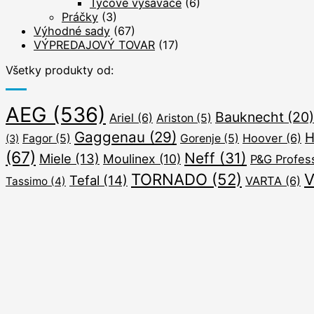
Tyčové vysávače
(6)
Práčky
(3)
Výhodné sady
(67)
VÝPREDAJOVÝ TOVAR
(17)
Všetky produkty od:
AEG
(536)
Bauknecht
(20)
Ariel
(6)
Ariston
(5)
Gaggenau
(29)
H
Hoover
(6)
Fagor
(5)
Gorenje
(5)
(3)
(67)
Neff
(31)
Miele
(13)
Moulinex
(10)
P&G Profes
TORNADO
(52)
V
Tefal
(14)
VARTA
(6)
Tassimo
(4)