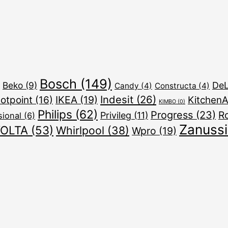
Bosch
(149)
Beko
(9)
DeL
Candy
(4)
Constructa
(4)
Indesit
(26)
IKEA
(19)
otpoint
(16)
KitchenA
KIMBO
(0)
Philips
(62)
Progress
(23)
R
Privileg
(11)
sional
(6)
Zanussi
OLTA
(53)
Whirlpool
(38)
Wpro
(19)