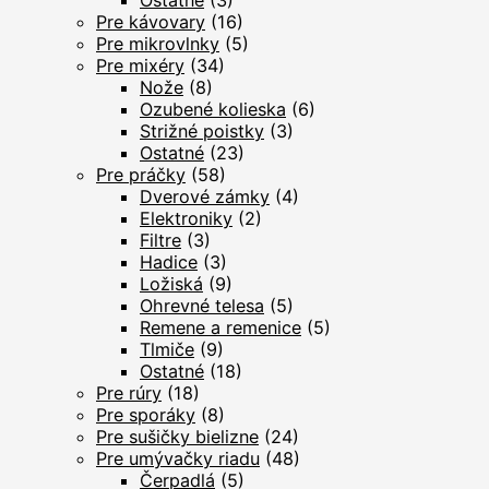
Ostatné
(3)
Pre kávovary
(16)
Pre mikrovlnky
(5)
Pre mixéry
(34)
Nože
(8)
Ozubené kolieska
(6)
Strižné poistky
(3)
Ostatné
(23)
Pre práčky
(58)
Dverové zámky
(4)
Elektroniky
(2)
Filtre
(3)
Hadice
(3)
Ložiská
(9)
Ohrevné telesa
(5)
Remene a remenice
(5)
Tlmiče
(9)
Ostatné
(18)
Pre rúry
(18)
Pre sporáky
(8)
Pre sušičky bielizne
(24)
Pre umývačky riadu
(48)
Čerpadlá
(5)