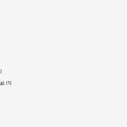
)
ka)
(1)