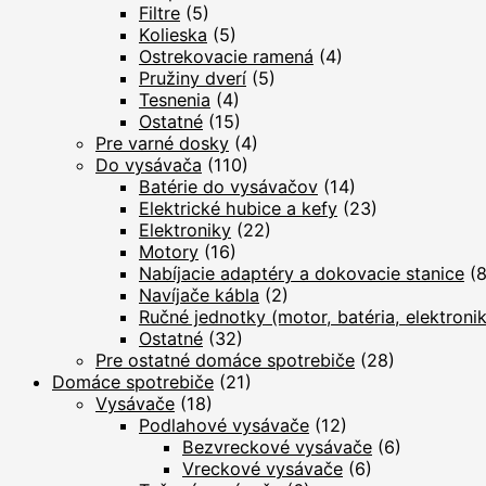
Filtre
(5)
Kolieska
(5)
Ostrekovacie ramená
(4)
Pružiny dverí
(5)
Tesnenia
(4)
Ostatné
(15)
Pre varné dosky
(4)
Do vysávača
(110)
Batérie do vysávačov
(14)
Elektrické hubice a kefy
(23)
Elektroniky
(22)
Motory
(16)
Nabíjacie adaptéry a dokovacie stanice
(8
Navíjače kábla
(2)
Ručné jednotky (motor, batéria, elektroni
Ostatné
(32)
Pre ostatné domáce spotrebiče
(28)
Domáce spotrebiče
(21)
Vysávače
(18)
Podlahové vysávače
(12)
Bezvreckové vysávače
(6)
Vreckové vysávače
(6)