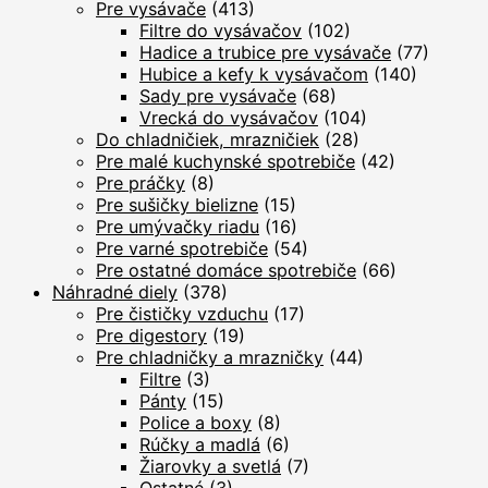
Pre vysávače
(413)
Filtre do vysávačov
(102)
Hadice a trubice pre vysávače
(77)
Hubice a kefy k vysávačom
(140)
Sady pre vysávače
(68)
Vrecká do vysávačov
(104)
Do chladničiek, mrazničiek
(28)
Pre malé kuchynské spotrebiče
(42)
Pre práčky
(8)
Pre sušičky bielizne
(15)
Pre umývačky riadu
(16)
Pre varné spotrebiče
(54)
Pre ostatné domáce spotrebiče
(66)
Náhradné diely
(378)
Pre čističky vzduchu
(17)
Pre digestory
(19)
Pre chladničky a mrazničky
(44)
Filtre
(3)
Pánty
(15)
Police a boxy
(8)
Rúčky a madlá
(6)
Žiarovky a svetlá
(7)