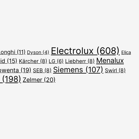
Electrolux
(608)
onghi
(11)
Dyson
(4)
Elica
Menalux
id
(15)
Kärcher
(8)
Liebherr
(8)
LG
(6)
Siemens
(107)
owenta
(19)
SEB
(8)
Swirl
(8)
(198)
Zelmer
(20)