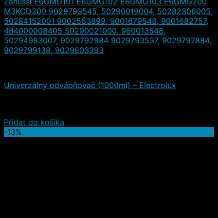
Čistiace a iné prostriedky
Univerzálny odvápňovač (1000ml) – Electrolux
Hodnotenie
5.00
z 5
(2)
7,40
€
6,60
€
(s DPH)
Pridať do košíka
-13%