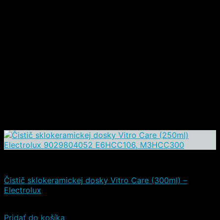
Čistiace a iné prostriedky
Čistič sklokeramickej dosky Vitro Care (300ml) –
Electrolux
6,90
€
6,00
€
(s DPH)
Pridať do košíka