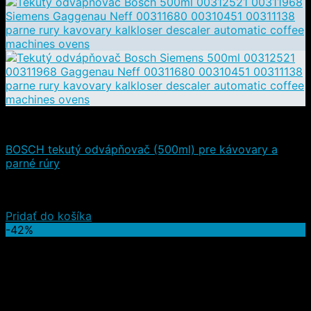
Čistiace a iné prostriedky
BOSCH tekutý odvápňovač (500ml) pre kávovary a
parné rúry
Hodnotenie
5.00
z 5
(5)
10,20
€
9,30
€
(s DPH)
Pridať do košíka
-42%