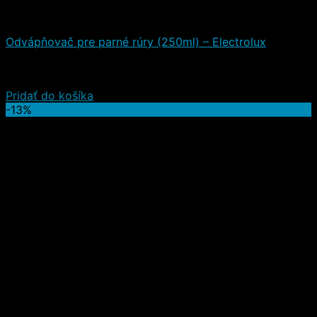
Čistiace a iné prostriedky
Odvápňovač pre parné rúry (250ml) – Electrolux
Hodnotenie
5.00
z 5
(1)
7,20
€
4,20
€
(s DPH)
Pridať do košíka
-13%