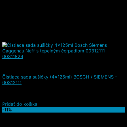
Čistiace a iné prostriedky
Čistiaca sada sušičky (4x125ml) BOSCH / SIEMENS –
00312111
Hodnotenie
5.00
z 5
(5)
19,90
€
Od
19,50
€
(s DPH)
Pridať do košíka
-11%