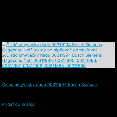
Čistiace a iné prostriedky
Čistič umývačky riadu 00311994 Bosch Siemens
Hodnotenie
5.00
z 5
(1)
8,90
€
(s DPH)
Pridať do košíka