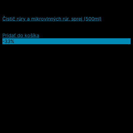
Čistiace a iné prostriedky
Čistič rúry a mikrovlnných rúr, sprej (500ml)
7,20
€
(s DPH)
Pridať do košíka
-33%