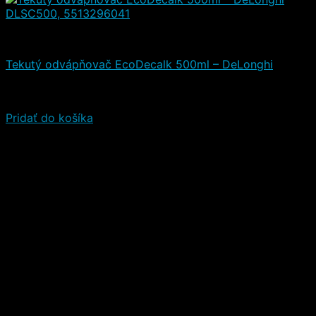
Čistiace a iné prostriedky
Tekutý odvápňovač EcoDecalk 500ml – DeLonghi
Hodnotenie
5.00
z 5
(4)
11,00
€
(s DPH)
Pridať do košíka