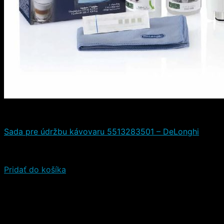
Čistiace a iné prostriedky
Sada pre údržbu kávovaru 5513283501 – DeLonghi
Hodnotenie
5.00
z 5
(1)
19,90
€
18,90
€
(s DPH)
Pridať do košíka