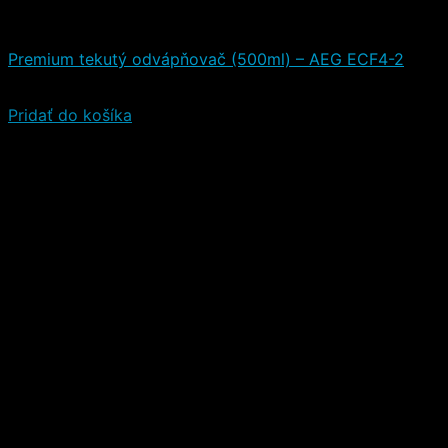
Čistiace a iné prostriedky
Premium tekutý odvápňovač (500ml) – AEG ECF4-2
10,90
€
(s DPH)
Pridať do košíka