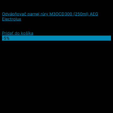
Čistiace a iné prostriedky
Odvápňovač parnej rúry M3OCD300 (250ml) AEG
Electrolux
7,20
€
4,20
€
(s DPH)
Pridať do košíka
-5%