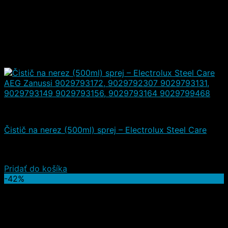
Čistiace a iné prostriedky
Čistič na nerez (500ml) sprej – Electrolux Steel Care
Hodnotenie
5.00
z 5
(1)
7,30
€
4,90
€
(s DPH)
Pridať do košíka
-42%