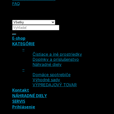
FAQ
Copyright 2026 ©
Preston Champagne
Hľadať:
E-shop
KATEGÓRIE
–
Čistiace a iné prostriedky
Doplnky a príslušenstvo
Náhradné diely
–
Domáce spotrebiče
Výhodné sady
VÝPREDAJOVÝ TOVAR
Kontakt
NÁHRADNÉ DIELY
SERVIS
Prihlásenie