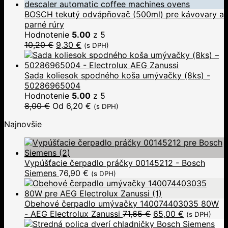
BOSCH tekutý odvápňovač (500ml) pre kávovary a
parné rúry
Hodnotenie
5.00
z 5
10,20
€
9,30
€
(s DPH)
Sada koliesok spodného koša umývačky (8ks) -
50286965004
Hodnotenie
5.00
z 5
8,00
€
Od
6,20
€
(s DPH)
Najnovšie
Vypúšťacie čerpadlo práčky 00145212 - Bosch
Siemens
76,90
€
(s DPH)
Obehové čerpadlo umývačky 140074403035 80W
- AEG Electrolux Zanussi
71,65
€
65,00
€
(s DPH)