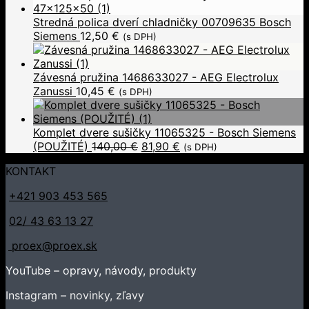
Stredná polica dverí chladničky 00709635 Bosch
Siemens
12,50
€
(s DPH)
Závesná pružina 1468633027 - AEG Electrolux
Zanussi
10,45
€
(s DPH)
Komplet dvere sušičky 11065325 - Bosch Siemens
(POUŽITÉ)
140,00
€
81,90
€
(s DPH)
KONTAKT
+421 903 453 565
02/ 43 63 13 27
proex@proex.sk
YouTube – opravy, návody, produkty
Instagram – novinky, zľavy