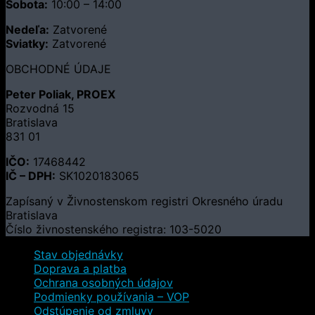
Sobota:
10:00 – 14:00
Nedeľa:
Zatvorené
Sviatky:
Zatvorené
OBCHODNÉ ÚDAJE
Peter Poliak, PROEX
Rozvodná 15
Bratislava
831 01
IČO:
17468442
IČ – DPH:
SK1020183065
Zapísaný v Živnostenskom registri Okresného úradu
Bratislava
Číslo živnostenského registra: 103-5020
Stav objednávky
Doprava a platba
Ochrana osobných údajov
Podmienky používania – VOP
Odstúpenie od zmluvy