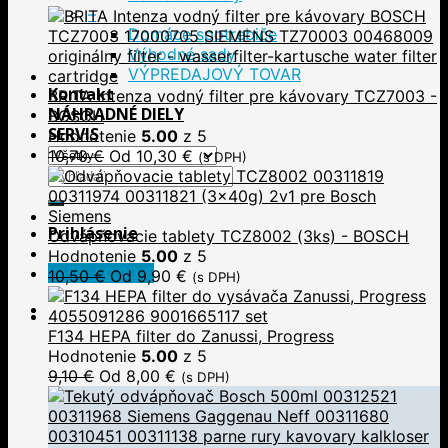
–
Domáce spotrebiče
Výhodné sady
VÝPREDAJOVÝ TOVAR
Kontakt
BRITA Intenza vodný filter pre kávovary TCZ7003 -
NÁHRADNÉ DIELY
BOSCH
SERVIS
Hodnotenie
5.00
z 5
10,70
€
Od
10,30
€
(s DPH)
Hľadať:
Prihlásenie
Odvápňovacie tablety TCZ8002 (3ks) - BOSCH
Hodnotenie
5.00
z 5
Košík /
0,00
€
10,50
€
Od
9,90
€
(s DPH)
F134 HEPA filter do Zanussi, Progress
Hodnotenie
5.00
z 5
9,10
€
Od
8,00
€
(s DPH)